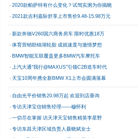
2020款帕萨特有什么变化？试驾实测为你揭晓
▪
2021款吉利嘉际舒享上市售价9.48-15.98万元
▪
新款奔驰V260国六商务房车 限时优惠18万
▪
体育营销助锦湖轮胎 成就速度与激情梦想
▪
BMW智能互联覆盖更多BMW汽车摩托车
▪
上汽大通“我行@MAXUS”引领C2B造车时代
▪
天宝10周年携全新BMW X1上市会圆满落幕
▪
自由光平价销售20.98万起 欢迎到店垂询
▪
专访天津宝信销售经理——穆怀利
▪
一切尽在掌握 访天津天宝销售精英李星野
▪
专访东昌天津区域负责人聂晓斌女士
▪