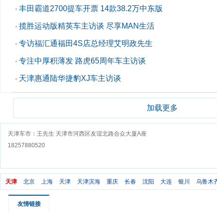
丰田霸道2700提车开票 14款38.2万中东版
▪
揽胜运动版精英车主访谈 尽享MAN生活
▪
专访福汇通福田4S店总经理艾明政先生
▪
专注中厚积薄发 路虎65周年车主访谈
▪
天津惠通陆华捷豹XJ车主访谈
▪
加载更多
天津车市：王先生 天津市河西区友谊北路合众大厦A座
18257880520
天津
北京
上海
天津
天津滨海
重庆
长春
沈阳
大连
银川
乌鲁木
友情链接