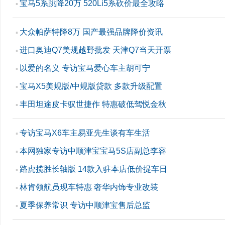
宝马5系跳降20万 520Li5系砍价最全攻略
▪
大众帕萨特降8万 国产最强品牌降价资讯
▪
进口奥迪Q7美规越野批发 天津Q7当天开票
▪
以爱的名义 专访宝马爱心车主胡可宁
▪
宝马X5美规版/中规版贷款 多款升级配置
▪
丰田坦途皮卡驭世捷作 特惠破低驾悦金秋
▪
专访宝马X6车主易亚先生谈有车生活
▪
本网独家专访中顺津宝宝马5S店副总李容
▪
路虎揽胜长轴版 14款入驻本店低价提车日
▪
林肯领航员现车特惠 奢华内饰专业改装
▪
夏季保养常识 专访中顺津宝售后总监
▪