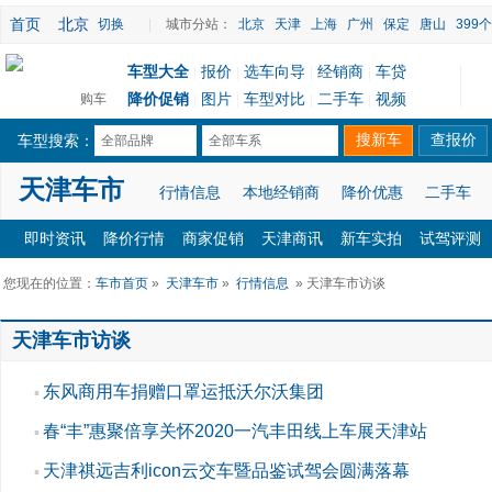
首页
北京
切换
|
城市分站：
北京
天津
上海
广州
保定
唐山
399
车型大全
报价
选车向导
经销商
车贷
|
|
|
|
降价促销
图片
车型对比
二手车
视频
购车
|
|
|
|
车型搜索：
全部品牌
全部车系
天津车市
行情信息
本地经销商
降价优惠
二手车
即时资讯
降价行情
商家促销
天津商讯
新车实拍
试驾评测
您现在的位置：
车市首页
»
天津车市
»
行情信息
» 天津车市访谈
天津车市访谈
东风商用车捐赠口罩运抵沃尔沃集团
▪
春“丰”惠聚倍享关怀2020一汽丰田线上车展天津站
▪
天津祺远吉利icon云交车暨品鉴试驾会圆满落幕
▪