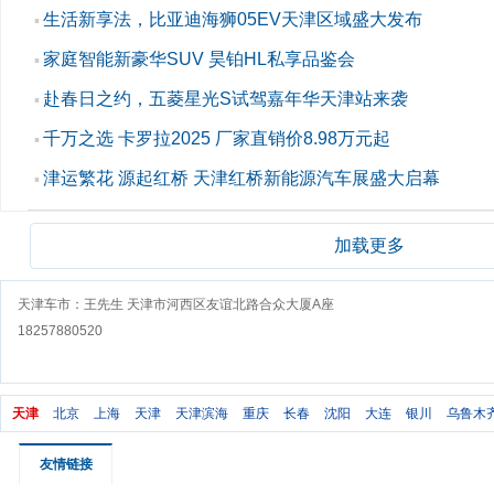
生活新享法，比亚迪海狮05EV天津区域盛大发布
▪
家庭智能新豪华SUV 昊铂HL私享品鉴会
▪
赴春日之约，五菱星光S试驾嘉年华天津站来袭
▪
千万之选 卡罗拉2025 厂家直销价8.98万元起
▪
津运繁花 源起红桥 天津红桥新能源汽车展盛大启幕
▪
加载更多
天津车市：王先生 天津市河西区友谊北路合众大厦A座
18257880520
天津
北京
上海
天津
天津滨海
重庆
长春
沈阳
大连
银川
乌鲁木
友情链接