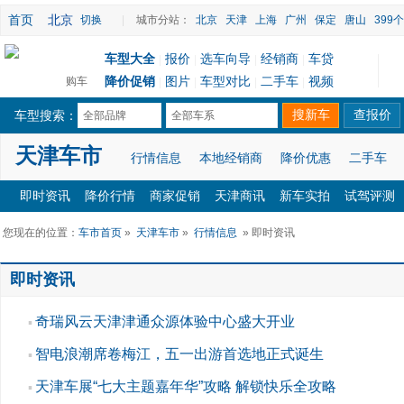
首页
北京
切换
|
城市分站：
北京
天津
上海
广州
保定
唐山
399
车型大全
报价
选车向导
经销商
车贷
|
|
|
|
降价促销
图片
车型对比
二手车
视频
购车
|
|
|
|
车型搜索：
全部品牌
全部车系
天津车市
行情信息
本地经销商
降价优惠
二手车
即时资讯
降价行情
商家促销
天津商讯
新车实拍
试驾评测
您现在的位置：
车市首页
»
天津车市
»
行情信息
» 即时资讯
即时资讯
奇瑞风云天津津通众源体验中心盛大开业
▪
智电浪潮席卷梅江，五一出游首选地正式诞生
▪
天津车展“七大主题嘉年华”攻略 解锁快乐全攻略
▪