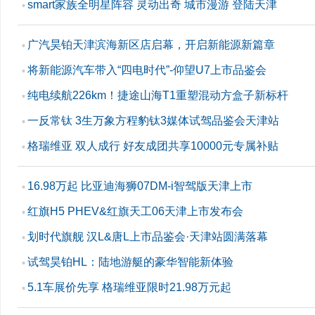
smart家族全明星阵容 灵动出奇 城市漫游 登陆天津
▪
广汽昊铂天津滨海新区店启幕，开启新能源新篇章
▪
将新能源汽车带入“四电时代”-仰望U7上市品鉴会
▪
纯电续航226km！捷途山海T1重塑混动方盒子新标杆
▪
一反常钛 3生万象方程豹钛3媒体试驾品鉴会天津站
▪
格瑞维亚 双人成行 好友成团共享10000元专属补贴
▪
16.98万起 比亚迪海狮07DM-i智驾版天津上市
▪
红旗H5 PHEV&红旗天工06天津上市发布会
▪
划时代旗舰 汉L&唐L上市品鉴会·天津站圆满落幕
▪
试驾昊铂HL：陆地游艇的豪华智能新体验
▪
5.1车展价先享 格瑞维亚限时21.98万元起
▪